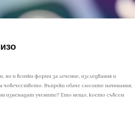
лизо
 но и всички форми за лечение, изследвания и
на човечеството. Въпреки обаче смелите начинания,
а ни изненадат учените? Ето нещо, което съвсем