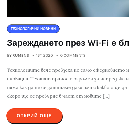
ТЕХНОЛОГИЧНИ НОВИНИ
Зареждането през Wi-Fi е б
BY
RUMENS
16.11.2020
0 COMMENTS
Технологиите вече превзеха не само ежедневието ни,
иновации. Техният принос е огромен за напредъка 
няма как да не се запитаме дали има с какво още д
скоро ще се превърне в част от новите […]
ОТКРИЙ ОЩЕ