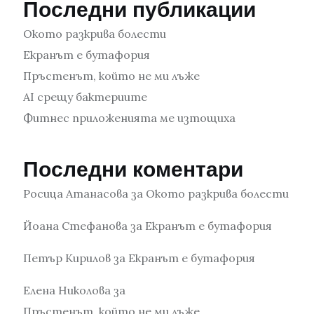
Последни публикации
Окото разкрива болести
Екранът е бутафория
Пръстенът, който не ми лъже
AI срещу бактериите
Фитнес приложенията ме изтощиха
Последни коментари
Росица Атанасова
за
Окото разкрива болести
Йоана Стефанова
за
Екранът е бутафория
Петър Кирилов
за
Екранът е бутафория
Елена Николова
за
Пръстенът, който не ми лъже