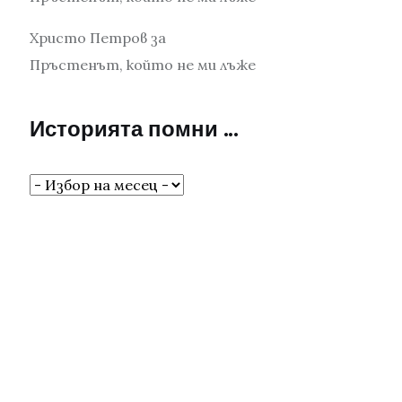
Христо Петров
за
Пръстенът, който не ми лъже
Историята помни …
Историята
помни
…