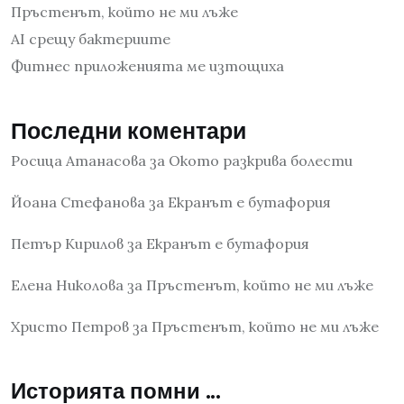
Пръстенът, който не ми лъже
AI срещу бактериите
Фитнес приложенията ме изтощиха
Последни коментари
Росица Атанасова
за
Окото разкрива болести
Йоана Стефанова
за
Екранът е бутафория
Петър Кирилов
за
Екранът е бутафория
Елена Николова
за
Пръстенът, който не ми лъже
Христо Петров
за
Пръстенът, който не ми лъже
Историята помни …