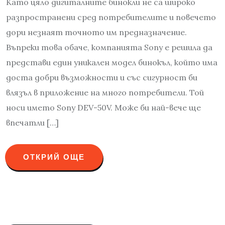
Като цяло дигиталните бинокли не са широко
разпространени сред потребителите и повечето
дори незнаят точното им предназначение.
Въпреки това обаче, компанията Sony е решила да
представи един уникален модел бинокъл, който има
доста добри възможности и със сигурност би
влязъл в приложение на много потребители. Той
носи името Sony DEV-50V. Може би най-вече ще
впечатли […]
ОТКРИЙ ОЩЕ