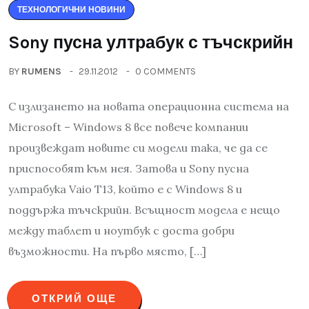
ТЕХНОЛОГИЧНИ НОВИНИ
Sony пусна ултрабук с тъчскрийн
BY
RUMENS
29.11.2012
0 COMMENTS
С излизането на новата операционна система на
Microsoft – Windows 8 все повече компании
произвеждат новите си модели така, че да се
приспособят към нея. Затова и Sony пусна
ултрабука Vaio T13, който е с Windows 8 и
поддържа тъчскрийн. Всъщност модела е нещо
между таблет и ноутбук с доста добри
възможности. На първо място, […]
ОТКРИЙ ОЩЕ