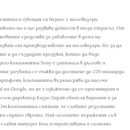
нията и губещия си бизнес с телевизори,
твото им и ще развива дейност в този отрасъл. От
овните средства за забавление в дома на
азват от производството на телевизори. Но за да
те и да създадат продукт, който да бъде
яло компанията Sony е затънала в дългове и
дина загубата се очаква да достигне до 220 милиарда
мартфони, компанията възнамерява да насочи
на Google, но не е изключено да се ориентират и
лен директор Казуо Хирай обмисля вариант и за
 От компанията смятат, че слабите резултати
та спрямо еврото. Най-големите поражения са в
по-слабия интерес към устройствата и силното