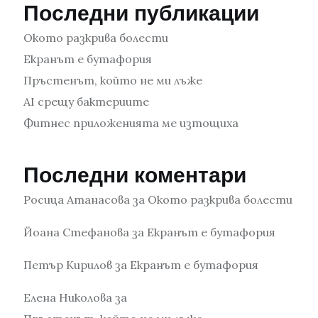
Последни публикации
Окото разкрива болести
Екранът е бутафория
Пръстенът, който не ми лъже
AI срещу бактериите
Фитнес приложенията ме изтощиха
Последни коментари
Росица Атанасова
за
Окото разкрива болести
Йоана Стефанова
за
Екранът е бутафория
Петър Кирилов
за
Екранът е бутафория
Елена Николова
за