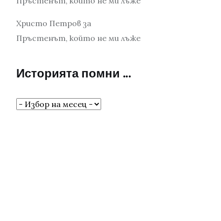
Пръстенът, който не ми лъже
Христо Петров
за
Пръстенът, който не ми лъже
Историята помни …
Историята
помни
…