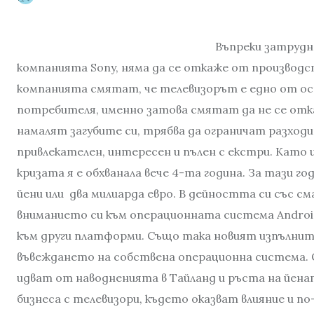
Въпреки затрудне
компанията Sony, няма да се откаже от производс
компанията смятат, че телевизорът е едно от осн
потребителя, именно затова смятат да не се отк
намалят загубите си, трябва да ограничат разходи
привлекателен, интересен и пълен с екстри. Като ц
кризата я е обхванала вече 4-та година. За тази го
йени или два милиарда евро. В дейността си със с
вниманието си към операционната система Android 
към други платформи. Също така новият изпълните
въвеждането на собствена операционна система.
идват от наводненията в Тайланд и ръста на йена
бизнеса с телевизори, където оказват влияние и 