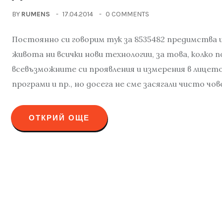
BY
RUMENS
17.04.2014
0 COMMENTS
Постоянно си говорим тук за 8535482 предимства 
живота ни всички нови технологии, за това, колко
всевъзможните си проявления и измерения в лицет
програми и пр., но досега не сме засягали чисто чо
ОТКРИЙ ОЩЕ