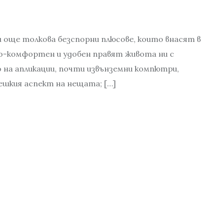
и още толкова безспорни плюсове, които внасят в
 по-комфортен и удобен правят живота ни с
о на апликации, почти извънземни компютри,
вешкия аспект на нещата; […]