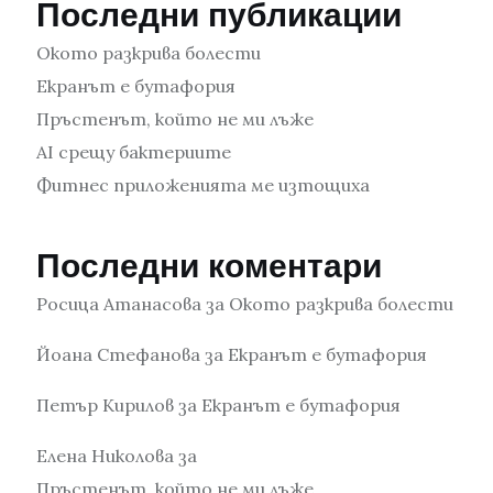
Последни публикации
Окото разкрива болести
Екранът е бутафория
Пръстенът, който не ми лъже
AI срещу бактериите
Фитнес приложенията ме изтощиха
Последни коментари
Росица Атанасова
за
Окото разкрива болести
Йоана Стефанова
за
Екранът е бутафория
Петър Кирилов
за
Екранът е бутафория
Елена Николова
за
Пръстенът, който не ми лъже