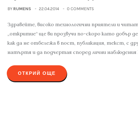
BY
RUMENS
22.04.2014
0 COMMENTS
Здравейте, високо технологични приятели и читат
„откритие“ ще ви прозвучи по-скоро като добър де
как да не отбележа в пост, публикация, текст, с др
натъртя и да подчертая според лични наблюдения 
ОТКРИЙ ОЩЕ