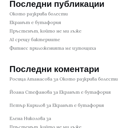
Последни публикации
Окото разкрива болести
Екранът е бутафория
Пръстенът, който не ми лъже
AI срещу бактериите
Фитнес приложенията ме изтощиха
Последни коментари
Росица Атанасова
за
Окото разкрива болести
Йоана Стефанова
за
Екранът е бутафория
Петър Кирилов
за
Екранът е бутафория
Елена Николова
за
Пръстенът, който не ми лъже