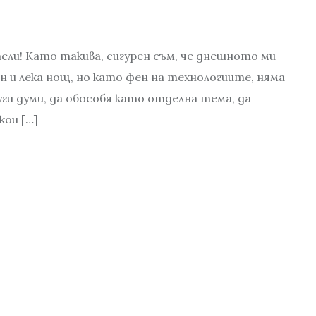
ели! Като такива, сигурен съм, че днешното ми
н и лека нощ, но като фен на технологиите, няма
уги думи, да обособя като отделна тема, да
кои […]