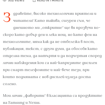
502 VIEWS
READ IN 1 MINUTE
З
дравейте, високо технологични приятели и
читатели! Като такива, сигурен съм, че
днешното ми „откритие“ ще ви прозвучи по-
скоро като добър ден и лека нощ, но като фен на
технологиите, няма как да не отбележа в пост,
публикация, текст, с други думи, да обособя като
отделна тема, да натъртя и да подчертая според
лични наблюдения кои са най-капризните дисплеи
при смарт телефоните и най-вече тези, при
които подмяната с нов дисплей излиза доста
солено.
Мои лични „фаворити“ в класацията са продуктите
на Samsung и Nexus.