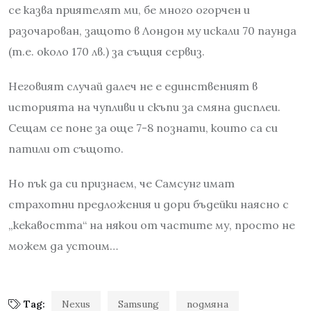
се казва приятелят ми, бе много огорчен и
разочарован, защото в Лондон му искали 70 паунда
(т.е. около 170 лв.) за същия сервиз.
Неговият случай далеч не е единственият в
историята на чупливи и скъпи за смяна дисплеи.
Сещам се поне за още 7-8 познати, които са си
патили от същото.
Но пък да си признаем, че Самсунг имат
страхотни предложения и дори бъдейки наясно с
„кекавостта“ на някои от частите му, просто не
можем да устоим…
Tag:
Nexus
Samsung
подмяна