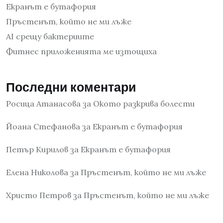
Екранът е бутафория
Пръстенът, който не ми лъже
AI срещу бактериите
Фитнес приложенията ме изтощиха
Последни коментари
Росица Атанасова
за
Окото разкрива болести
Йоана Стефанова
за
Екранът е бутафория
Петър Кирилов
за
Екранът е бутафория
Елена Николова
за
Пръстенът, който не ми лъже
Христо Петров
за
Пръстенът, който не ми лъже