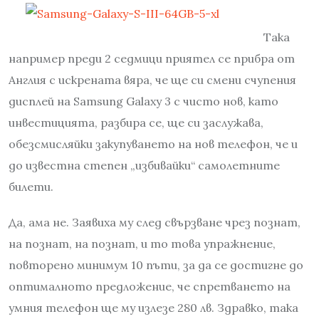
Така
например преди 2 седмици приятел се прибра от
Англия с искрената вяра, че ще си смени счупения
дисплей на Samsung Galaxy 3 с чисто нов, като
инвестицията, разбира се, ще си заслужава,
обезсмисляйки закупуването на нов телефон, че и
до известна степен „избивайки“ самолетните
билети.
Да, ама не. Заявиха му след свързване чрез познат,
на познат, на познат, и то това упражнение,
повторено минимум 10 пъти, за да се достигне до
оптималното предложение, че спретването на
умния телефон ще му излезе 280 лв. Здравко, така