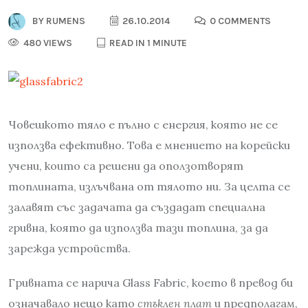
BY
RUMENS
26.10.2014
0 COMMENTS
480 VIEWS
READ IN 1 MINUTE
Човешкото тяло е пълно с енергия, която не се
използва ефективно. Това е мнението на корейски
учени, които са решени да оползотворят
топлината, излъчвана от тялото ни. За целта се
залавят със задачата да създадат специална
гривна, която да използва тази топлина, за да
зарежда устройства.
Гривната се нарича Glass Fabric, което в превод би
означавало нещо като
стъклен плат
и предполагам,