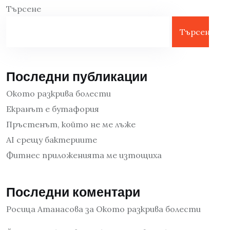
Търсене
Търсене
Последни публикации
Окото разкрива болести
Екранът е бутафория
Пръстенът, който не ме лъже
AI срещу бактериите
Фитнес приложенията ме изтощиха
Последни коментари
Росица Атанасова
за
Окото разкрива болести