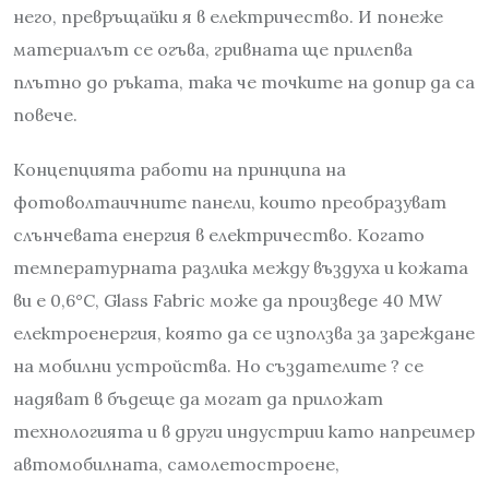
него, превръщайки я в електричество. И понеже
материалът се огъва, гривната ще прилепва
плътно до ръката, така че точките на допир да са
повече.
Концепцията работи на принципа на
фотоволтаичните панели, които преобразуват
слънчевата енергия в електричество. Когато
температурната разлика между въздуха и кожата
ви е 0,6°С, Glass Fabric може да произведе 40 MW
електроенергия, която да се използва за зареждане
на мобилни устройства. Но създателите ? се
надяват в бъдеще да могат да приложат
технологията и в други индустрии като напреимер
автомобилната, самолетостроене,