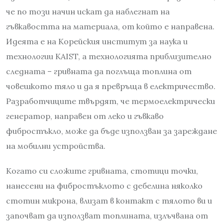
че по този начин искат да наблегнат на
гъвкавостта на материала, от който е направена.
Идеята е на Корейския институт за наука и
технологии KAIST, а технологията приблизително
следната – гривната да поглъща топлина от
човешкото тяло и да я превръща в електричество.
Разработчиците твърдят, че термоелектрически
генератор, направен от леко и гъвкаво
фибростъкло, може да бъде използван за зареждане
на мобилни устройства.
Когато си сложите гривната, стотици точки,
нанесени на фибростъклото с дебелина няколко
стотин микрона, влизат в контакт с тялото ви и
започват да използват топлината, излъчвана от