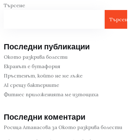
Търсене
Търсене
Последни публикации
Окото разкрива болести
Екранът е бутафория
Пръстенът, който не ме лъже
AI срещу бактериите
Фитнес приложенията ме изтощиха
Последни коментари
Росица Атанасова
за
Окото разкрива болести