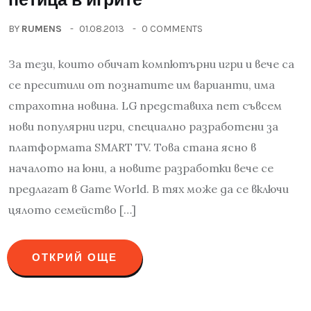
BY
RUMENS
01.08.2013
0 COMMENTS
За тези, които обичат компютърни игри и вече са
се преситили от познатите им варианти, има
страхотна новина. LG представиха пет съвсем
нови популярни игри, специално разработени за
платформата SMART TV. Това стана ясно в
началото на юни, а новите разработки вече се
предлагат в Game World. В тях може да се включи
цялото семейство […]
ОТКРИЙ ОЩЕ