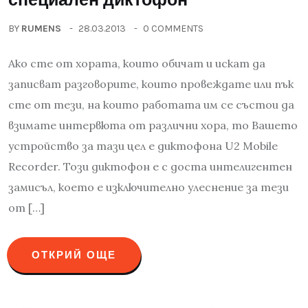
BY
RUMENS
28.03.2013
0 COMMENTS
Ако сте от хората, които обичат и искат да
записват разговорите, които провеждате или пък
сте от тези, на които работата им се състои да
взимате интервюта от различни хора, то Вашето
устройство за тази цел е диктофона U2 Mobile
Recorder. Този диктофон е с доста интелигентен
замисъл, което е изключително улеснение за тези
от […]
ОТКРИЙ ОЩЕ