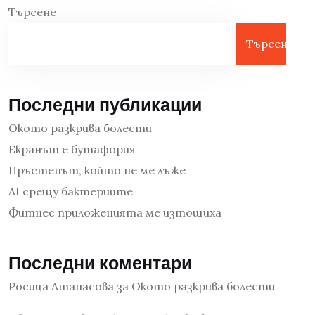
Търсене
Търсене
Последни публикации
Окото разкрива болести
Екранът е бутафория
Пръстенът, който не ме лъже
AI срещу бактериите
Фитнес приложенията ме изтощиха
Последни коментари
Росица Атанасова
за
Окото разкрива болести