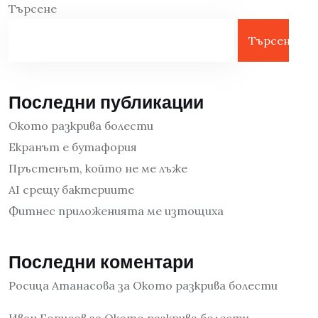
Търсене
Търсене
Последни публикации
Окото разкрива болести
Екранът е бутафория
Пръстенът, който не ме лъже
AI срещу бактериите
Фитнес приложенията ме изтощиха
Последни коментари
Росица Атанасова
за
Окото разкрива болести