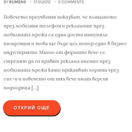
BY
RUMENS
17.01.2012
0 COMMENTS
Повечето проучвания показват, че плащането
през мобилния телефон и рекламите през
мобилната мрежа са една доста нашумяла
тенденция и това ще бъде цел номер едно в бизнес
индустрията. Много от фирмите вече се
стремят да си правят реклама именно през
мобилната мрежа като приканват хората чрез
смс-и и повечето от тях вече имат версия
подходяща […]
ОТКРИЙ ОЩЕ