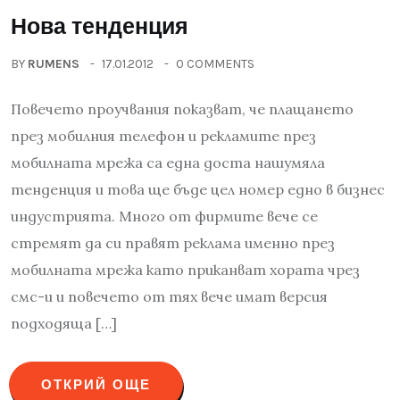
Нова тенденция
BY
RUMENS
17.01.2012
0 COMMENTS
Повечето проучвания показват, че плащането
през мобилния телефон и рекламите през
мобилната мрежа са една доста нашумяла
тенденция и това ще бъде цел номер едно в бизнес
индустрията. Много от фирмите вече се
стремят да си правят реклама именно през
мобилната мрежа като приканват хората чрез
смс-и и повечето от тях вече имат версия
подходяща […]
ОТКРИЙ ОЩЕ