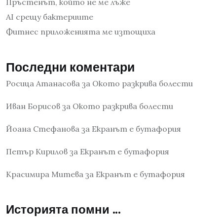
Пръстенът, който не ме лъже
AI срещу бактериите
Фитнес приложенията ме изтощиха
Последни коментари
Росица Атанасова
за
Окото разкрива болести
Иван Борисов
за
Окото разкрива болести
Йоана Стефанова
за
Екранът е бутафория
Петър Кирилов
за
Екранът е бутафория
Красимира Митева
за
Екранът е бутафория
Историята помни …