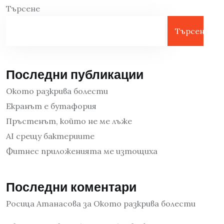
Търсене
Търсене
Последни публикации
Окото разкрива болести
Екранът е бутафория
Пръстенът, който не ме лъже
AI срещу бактериите
Фитнес приложенията ме изтощиха
Последни коментари
Росица Атанасова
за
Окото разкрива болести