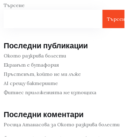
Търсене
Търсене
Последни публикации
Окото разкрива болести
Екранът е бутафория
Пръстенът, който не ми лъже
AI срещу бактериите
Фитнес приложенията ме изтощиха
Последни коментари
Росица Атанасова
за
Окото разкрива болести