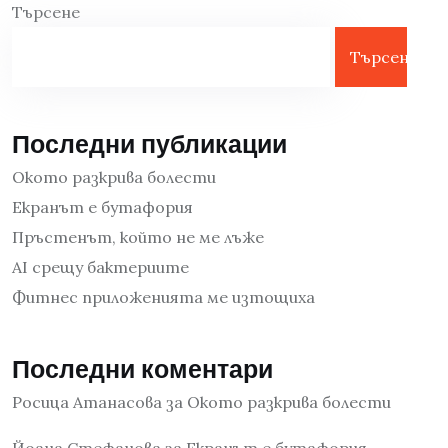
Търсене
Търсене
Последни публикации
Окото разкрива болести
Екранът е бутафория
Пръстенът, който не ме лъже
AI срещу бактериите
Фитнес приложенията ме изтощиха
Последни коментари
Росица Атанасова
за
Окото разкрива болести