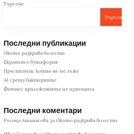
Търсене
Търсене
Последни публикации
Окото разкрива болести
Екранът е бутафория
Пръстенът, който не ме лъже
AI срещу бактериите
Фитнес приложенията ме изтощиха
Последни коментари
Росица Атанасова
за
Окото разкрива болести