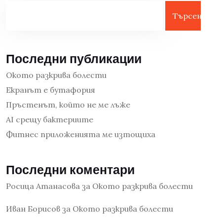
Търсене
Последни публикации
Окото разкрива болести
Екранът е бутафория
Пръстенът, който не ме лъже
AI срещу бактериите
Фитнес приложенията ме изтощиха
Последни коментари
Росица Атанасова
за
Окото разкрива болести
Иван Борисов
за
Окото разкрива болести