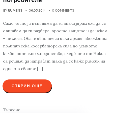
BY
RUMENS
06.05.2014
0 COMMENTS
Само че този път няма да ги анализирам или да се
опитвам да ги разбера, просто защото и да искам
– не мога. Обаче явно те са цяла армия, абсолютна
политическа косерваторска сила по земното
кълбо, тотално мнозинство, след като от Нокиа
са решили да направят така да се каже римейк на
една от своите […]
ОТКРИЙ ОЩЕ
Търсене