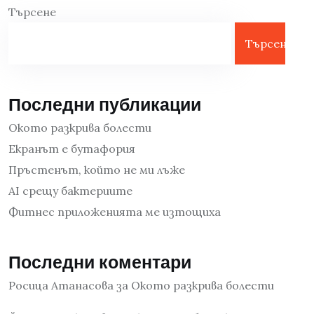
Търсене
Търсене
Последни публикации
Окото разкрива болести
Екранът е бутафория
Пръстенът, който не ми лъже
AI срещу бактериите
Фитнес приложенията ме изтощиха
Последни коментари
Росица Атанасова
за
Окото разкрива болести