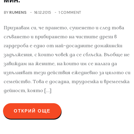
BY
RUMENS
16.12.2015
1 COMMENT
Признавам си, че прането, сушенето и след това
сгъването и прибирането на чистите дрехи в
гардероба е едно от най-досадните домакински
задължения, с които човек да се сблъска. Въобще не
завиждам на жените, на които им се налага да
изпълняват тези действия ежедневно за цялото си
семейство. Това е досадна, трудоемка и времеемка
дейност, която […]
ОТКРИЙ ОЩЕ