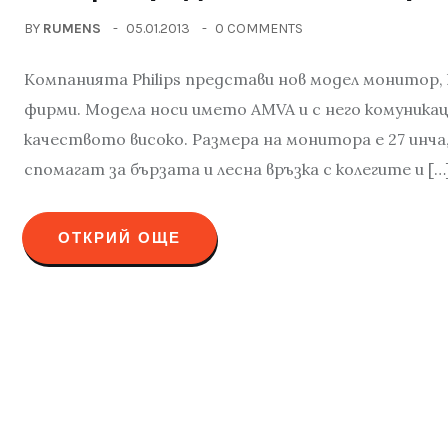
BY
RUMENS
05.01.2013
0 COMMENTS
Компанията Philips представи нов модел монитор, 
фирми. Модела носи името AMVA и с него комуникац
качеството високо. Размера на монитора е 27 инча,
спомагат за бързата и лесна връзка с колегите и […
ОТКРИЙ ОЩЕ