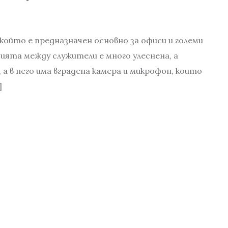
който е предназначен основно за офиси и големи
ията между служители е много улеснена, а
 а в него има вградена камера и микрофон, които
]