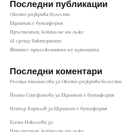
Последни публикации
Окото разкрива болести
Екранът е бутафория
Пръстенът, който не ми лъже
AI срещу бактериите
Фитнес приложенията ме изтощиха
Последни коментари
Росица Атанасова
за
Окото разкрива болести
Йоана Стефанова
за
Екранът е бутафория
Петър Кирилов
за
Екранът е бутафория
Елена Николова
за
Пръстенът, който не ми лъже