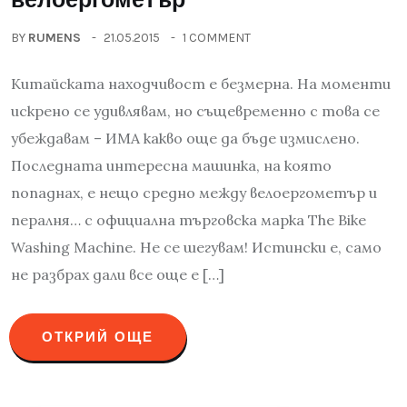
BY
RUMENS
21.05.2015
1 COMMENT
Китайската находчивост е безмерна. На моменти
искрено се удивлявам, но същевременно с това се
убеждавам – ИМА какво още да бъде измислено.
Последната интересна машинка, на която
попаднах, е нещо средно между велоергометър и
пералня… с официална търговска марка The Bike
Washing Machine. Не се шегувам! Истински е, само
не разбрах дали все още е […]
ОТКРИЙ ОЩЕ