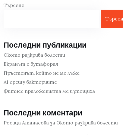
Търсене
Търсене
Последни публикации
Окото разкрива болести
Екранът е бутафория
Пръстенът, който не ме лъже
AI срещу бактериите
Фитнес приложенията ме изтощиха
Последни коментари
Росица Атанасова
за
Окото разкрива болести