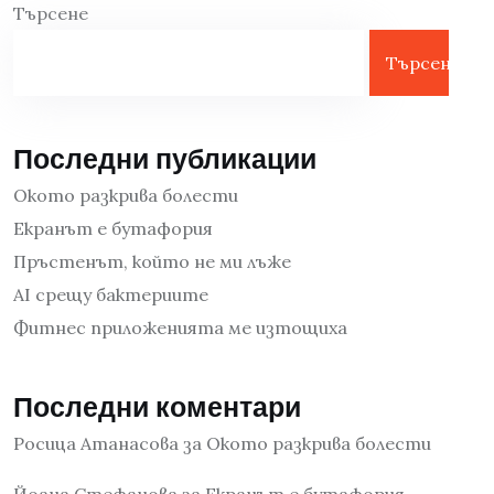
Търсене
Търсене
Последни публикации
Окото разкрива болести
Екранът е бутафория
Пръстенът, който не ми лъже
AI срещу бактериите
Фитнес приложенията ме изтощиха
Последни коментари
Росица Атанасова
за
Окото разкрива болести