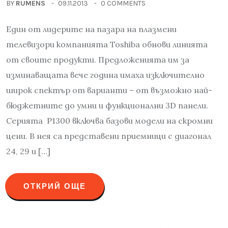
BY
RUMENS
09.11.2013
0 COMMENTS
Един от лидерите на пазара на плазмени
телевизори компанията Toshiba обнови линията
от своите продукти. Предложенията им за
изминаващата вече година имаха изключително
широк спектър от варианти – от възможно най-
бюджетните до умни и функционални 3D панели.
Серията P1300 включва базови модели на скромни
цени. В нея са представени приемници с диагонал
24, 29 и […]
ОТКРИЙ ОЩЕ