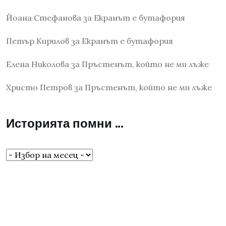
Йоана Стефанова
за
Екранът е бутафория
Петър Кирилов
за
Екранът е бутафория
Елена Николова
за
Пръстенът, който не ми лъже
Христо Петров
за
Пръстенът, който не ми лъже
Историята помни …
Историята
помни
…