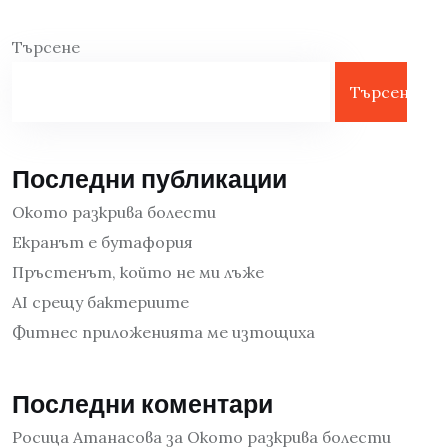
Търсене
Търсене
Последни публикации
Окото разкрива болести
Екранът е бутафория
Пръстенът, който не ми лъже
AI срещу бактериите
Фитнес приложенията ме изтощиха
Последни коментари
Росица Атанасова
за
Окото разкрива болести