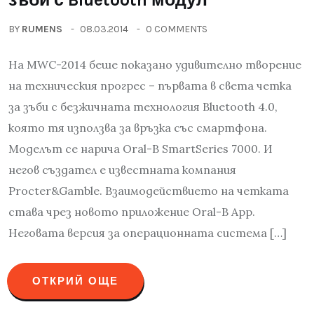
BY
RUMENS
08.03.2014
0 COMMENTS
На MWC-2014 беше показано удивително творение
на техническия прогрес – първата в света четка
за зъби с безжичната технология Bluetooth 4.0,
която тя използва за връзка със смартфона.
Моделът се нарича Oral-B SmartSeries 7000. И
негов създател е известната компания
Procter&Gamble. Взаимодействието на четката
става чрез новото приложение Oral-B App.
Неговата версия за операционната система […]
ОТКРИЙ ОЩЕ