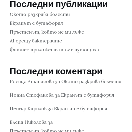
Последни публикации
Окото разкрива болести
Екранът е бутафория
Пръстенът, който не ми лъже
AI срещу бактериите
Фитнес приложенията ме изтощиха
Последни коментари
Росица Атанасова
за
Окото разкрива болести
Йоана Стефанова
за
Екранът е бутафория
Петър Кирилов
за
Екранът е бутафория
Елена Николова
за
Пръстенът, който не ми лъже