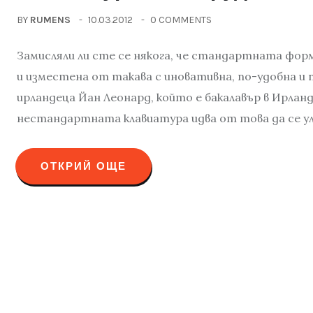
BY
RUMENS
10.03.2012
0 COMMENTS
Замисляли ли сте се някога, че стандартната фор
и изместена от такава с иновативна, по-удобна и
ирландеца Йан Леонард, който е бакалавър в Ирлан
нестандартната клавиатура идва от това да се у
ОТКРИЙ ОЩЕ