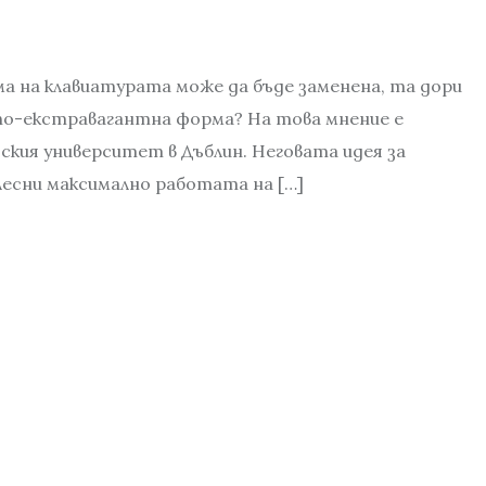
ма на клавиатурата може да бъде заменена, та дори
 по-екстравагантна форма? На това мнение е
дския университет в Дъблин. Неговата идея за
лесни максимално работата на […]