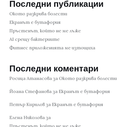
Последни публикации
Окото разкрива болести
Екранът е бутафория
Пръстенът, който не ме лъже
AI срещу бактериите
Фитнес приложенията ме изтощиха
Последни коментари
Росица Атанасова
за
Окото разкрива болести
Йоана Стефанова
за
Екранът е бутафория
Петър Кирилов
за
Екранът е бутафория
Елена Николова
за
Пръстенът, който не ме лъже