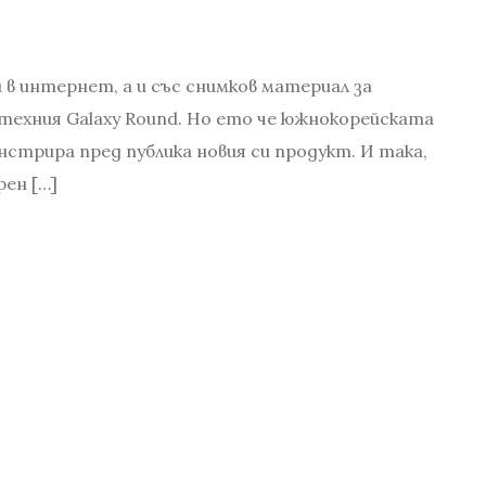
и в интернет, а и със снимков материал за
 техния Galaxy Round. Но ето че южнокорейската
стрира пред публика новия си продукт. И така,
рен […]