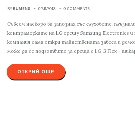
BY
RUMENS
02.11.2013
0 COMMENTS
Съвсем наскоро ви запознах със слуховете, плъзнал
контрамерките на LG срещу Samsung Electronics и
компания сама откри тайнствената завеса и демон
може да се подготвите за среща с LG G Flex – шика
ОТКРИЙ ОЩЕ