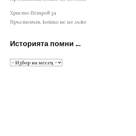
Христо Петров
за
Пръстенът, който не ме лъже
Историята помни …
Историята
помни
…