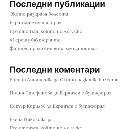
Последни публикации
Окото разкрива болести
Екранът е бутафория
Пръстенът, който не ме лъже
AI срещу бактериите
Фитнес приложенията ме изтощиха
Последни коментари
Росица Атанасова
за
Окото разкрива болести
Йоана Стефанова
за
Екранът е бутафория
Петър Кирилов
за
Екранът е бутафория
Елена Николова
за
Пръстенът, който не ме лъже