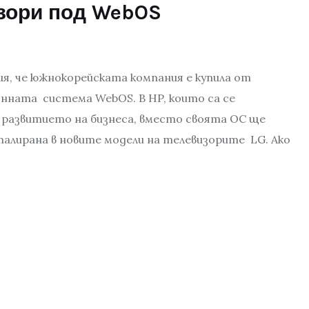
изори под WebOS
я, че южнокорейската компания е купила от
онната система WebOS. В HP, които са се
 развитието на бизнеса, вместо своята ОС ще
талирана в новите модели на телевизорите LG. Ако