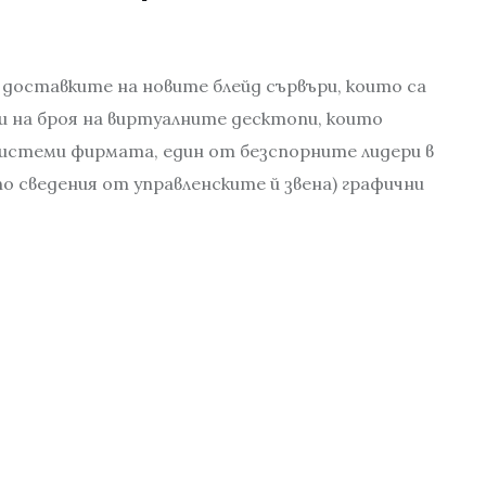
доставките на новите блейд сървъри, които са
и на броя на виртуалните десктопи, които
системи фирмата, един от безспорните лидери в
о сведения от управленските й звена) графични