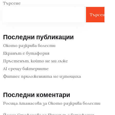
Търсене
Търсене
Последни публикации
Окото разкрива болести
Екранът е бутафория
Пръстенът, който не ми лъже
AI срещу бактериите
Фитнес приложенията ме изтощиха
Последни коментари
Росица Атанасова
за
Окото разкрива болести