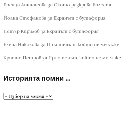
Росица Атанасова
за
Окото разкрива болести
Йоана Стефанова
за
Екранът е бутафория
Петър Кирилов
за
Екранът е бутафория
Елена Николова
за
Пръстенът, който не ме лъже
Христо Петров
за
Пръстенът, който не ме лъже
Историята помни …
Историята
помни
…