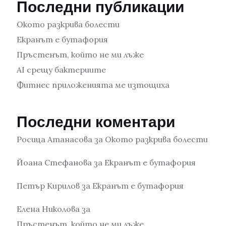
Последни публикации
Окото разкрива болести
Екранът е бутафория
Пръстенът, който не ми лъже
AI срещу бактериите
Фитнес приложенията ме изтощиха
Последни коментари
Росица Атанасова
за
Окото разкрива болести
Йоана Стефанова
за
Екранът е бутафория
Петър Кирилов
за
Екранът е бутафория
Елена Николова
за
Пръстенът, който не ми лъже