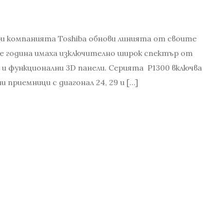
ри компанията Toshiba обнови линията от своите
е година имаха изключително широк спектър от
и функционални 3D панели. Серията P1300 включва
и приемници с диагонал 24, 29 и […]