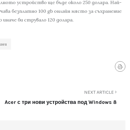
илното устройство ще бъде около 250 долара. Най-
учава безплатно 100 gb онлайн място за съхранение
о иначе би струвало 120 долара.
ини
NEXT ARTICLE
Acer с три нови устройства под Windows 8