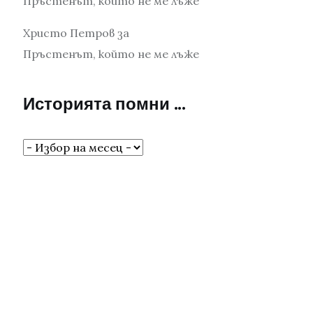
Пръстенът, който не ме лъже
Христо Петров
за
Пръстенът, който не ме лъже
Историята помни …
Историята
помни
…