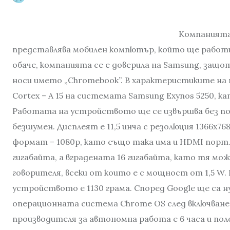
Компанията
представлява мобилен компютър, който ще работи
обаче, компанията се е доверила на Samsung, за
носи името „Chromebook”. В характеристиките на
Cortex – A 15 на системата Samsung Exynos 5250, 
Работата на устройството ще се извършва без п
безшумен. Дисплеят е 11,5 инча с резолюция 1366х76
формат – 1080p, като също така има и HDMI пор
гигабайта, а вградената 16 гигабайта, като тя мож
говорителя, всеки от които е с мощност от 1,5 W. К
устройството е 1130 грама. Според Google ще са н
операционната система Chrome OS след включван
производителя за автономна работа е 6 часа и поло