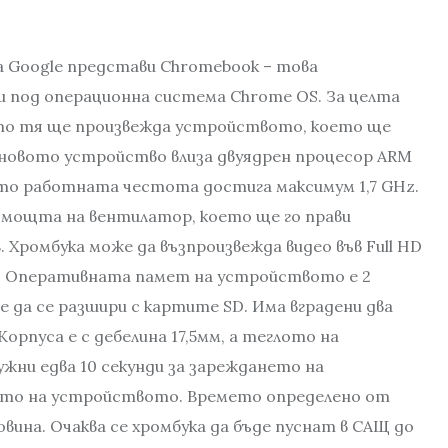
 Google представи Chromebook – това
 под операционна система Chrome OS. За целта
щото тя ще произвежда устройството, което ще
 новото устройство влиза двуядрен процесор ARM
като работната честота достига максимум 1,7 GHz.
омощта на вентилатор, което ще го прави
8. Хромбука може да възпроизвежда видео във Full HD
т. Оперативната памет на устройството е 2
е да се разшири с картите SD. Има вградени два
орпуса е с дебелина 17,5мм, а теглото на
ужни едва 10 секунди за зареждането на
ето на устройството. Времето определено от
вина. Очаква се хромбука да бъде пуснат в САЩ до