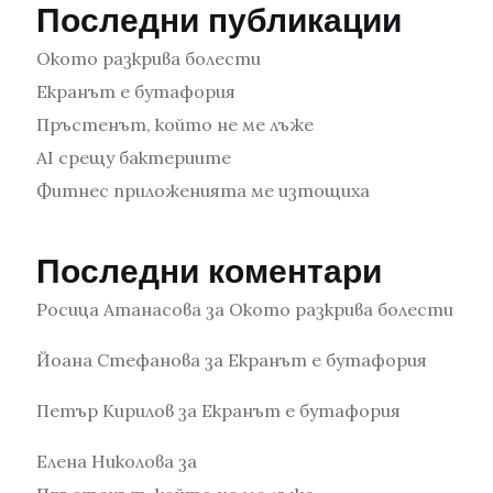
Последни публикации
Окото разкрива болести
Екранът е бутафория
Пръстенът, който не ме лъже
AI срещу бактериите
Фитнес приложенията ме изтощиха
Последни коментари
Росица Атанасова
за
Окото разкрива болести
Йоана Стефанова
за
Екранът е бутафория
Петър Кирилов
за
Екранът е бутафория
Елена Николова
за