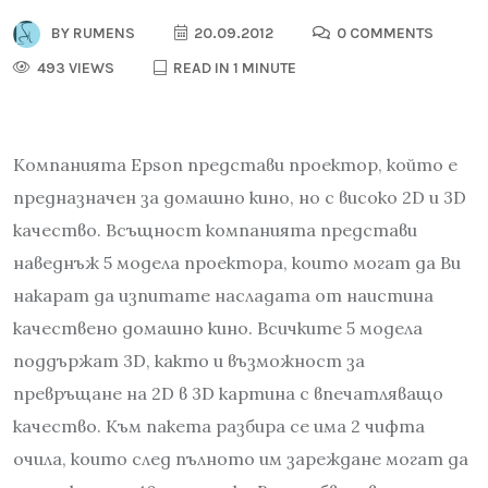
BY
RUMENS
20.09.2012
0 COMMENTS
493 VIEWS
READ IN 1 MINUTE
Компанията Epson представи проектор, който е
предназначен за домашно кино, но с високо 2D и 3D
качество. Всъщност компанията представи
наведнъж 5 модела проектора, които могат да Ви
накарат да изпитате насладата от наистина
качествено домашно кино. Всичките 5 модела
поддържат 3D, както и възможност за
превръщане на 2D в 3D картина с впечатляващо
качество. Към пакета разбира се има 2 чифта
очила, които след пълното им зареждане могат да