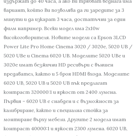
издържат до 40 часа, а ако Ви трябват веднага има
вариант, който Ви позволява да ги заредите за 3
минути и да изкарат 3 часа, достатъчни за един
филм например. Всеки модел има 2х10w
високоговорителя. Новите модели са Epson 3LCD
Power Lite Pro Home Cinema 3020 / 3020e, 5020 UB /
5020 UBe и Cinema 6020 UB. Моделите 5020 UBe и
3020e имат безжични HD ресивъри с външен
предавател, както и 5 броя HDMI входа. Моделите
6020 UB, 5020 UB и 5020 UB пък предлагат
контраст 320000:1 и яркост от 2400 лумена.
Първия – 6020 UB е снабден и с възможност за
калибриране, както и специална стойка за
монтиране върху мебели. Другите 2 модела имат
контраст 40000:1 и яркост 2300 лумена. 6020 UB,