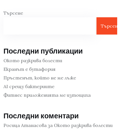
Търсене
Търсене
Последни публикации
Окото разкрива болести
Екранът е бутафория
Пръстенът, който не ме лъже
AI срещу бактериите
Фитнес приложенията ме изтощиха
Последни коментари
Росица Атанасова
за
Окото разкрива болести