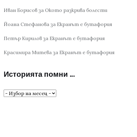
Иван Борисов
за
Окото разкрива болести
Йоана Стефанова
за
Екранът е бутафория
Петър Кирилов
за
Екранът е бутафория
Красимира Митева
за
Екранът е бутафория
Историята помни …
Историята
помни
…