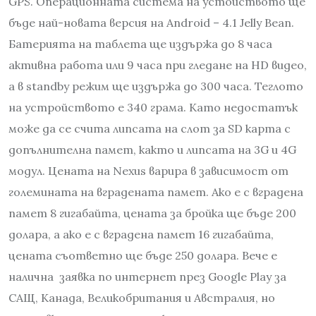
GPS. Операционната система на устойството ще
бъде най-новата версия на Android – 4.1 Jelly Bean.
Батерията на таблета ще издържа до 8 часа
активна работа или 9 часа при гледане на HD видео,
а в standby режим ще издържа до 300 часа. Теглото
на устройството е 340 грама. Като недостатък
може да се счита липсата на слот за SD карта с
допълнителна памет, както и липсата на 3G и 4G
модул. Цената на Nexus варира в зависимост от
големината на вградената памет. Ако е с вградена
памет 8 гигабайта, цената за бройка ще бъде 200
долара, а ако е с вградена памет 16 гигабайта,
цената съответно ще бъде 250 долара. Вече е
налична заявка по интернет през Google Play за
САЩ, Канада, Великобритания и Австралия, но