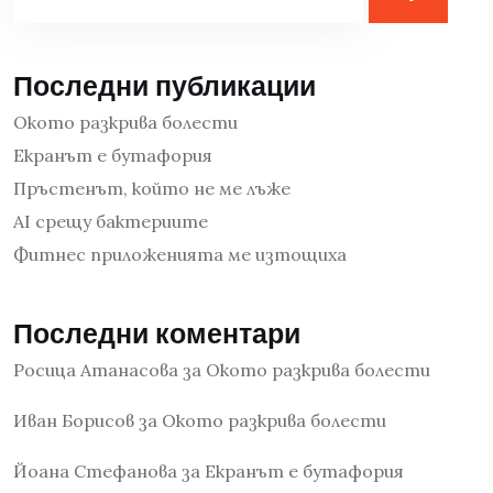
Последни публикации
Окото разкрива болести
Екранът е бутафория
Пръстенът, който не ме лъже
AI срещу бактериите
Фитнес приложенията ме изтощиха
Последни коментари
Росица Атанасова
за
Окото разкрива болести
Иван Борисов
за
Окото разкрива болести
Йоана Стефанова
за
Екранът е бутафория