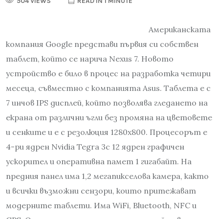
504 VIEWS
READ IN 1 MINUTE
Американската
компания Google представи първия си собствен
таблет, който се нарича Nexus 7. Новото
устройство е било в процес на разработка четири
месеца, съвместно с компанията Asus. Таблета е с
7 инчов IPS дисплей, който позволява гледането на
екрана от различни ъгли без промяна на цветовете
и сенките и е с резолюция 1280х800. Процесорът е
4-ри ядрен Nvidia Tegra 3с 12 ядрен графичен
ускорител и оперативна памет 1 гигабайт. На
предния панел има 1,2 мегапикселова камера, както
и всички възможни сензори, които притежават
модерните таблети. Има WiFi, Bluetooth, NFC и