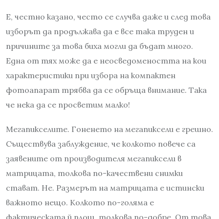
Е, честно казано, често се случва даже и след това
изборът да продължава да е все така труден и
причините за това биха могли да бъдат много.
Една от тях може да е неосведомеността на кои
характеристики при избора на компактен
фотоапарат трябва да се обръща внимание. Така
че нека да се просветим малко!
Мегапикселите. Гоненето на мегапиксели е грешно.
Съществува заблуждение, че колкото повече са
заявените от производителя мегапиксели в
матрицата, толкова по-качествени снимки
стават. Не. Размерът на матрицата е истински
важното нещо. Колкото по-голяма е
фактическата й площ, толкова по-добре. От това