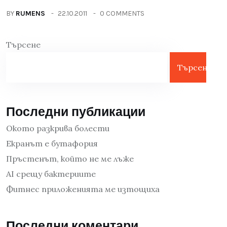
BY
RUMENS
22.10.2011
0 COMMENTS
Търсене
Търсене
Последни публикации
Окото разкрива болести
Екранът е бутафория
Пръстенът, който не ме лъже
AI срещу бактериите
Фитнес приложенията ме изтощиха
Последни коментари