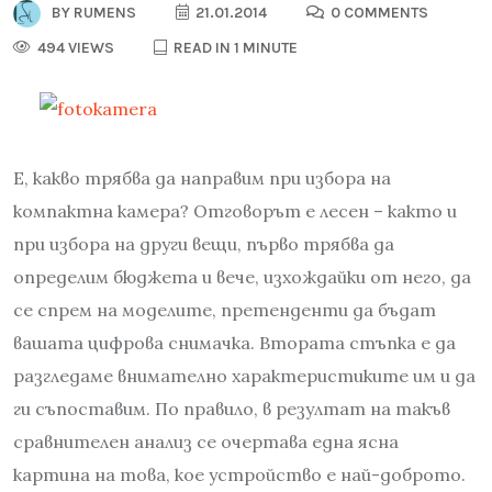
BY
RUMENS
21.01.2014
0 COMMENTS
494 VIEWS
READ IN 1 MINUTE
Е, какво трябва да направим при избора на
компактна камера? Отговорът е лесен – както и
при избора на други вещи, първо трябва да
определим бюджета и вече, изхождайки от него, да
се спрем на моделите, претенденти да бъдат
вашата цифрова снимачка. Втората стъпка е да
разгледаме внимателно характеристиките им и да
ги съпоставим. По правило, в резултат на такъв
сравнителен анализ се очертава една ясна
картина на това, кое устройство е най-доброто.