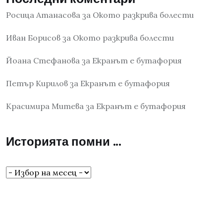
Росица Атанасова
за
Окото разкрива болести
Иван Борисов
за
Окото разкрива болести
Йоана Стефанова
за
Екранът е бутафория
Петър Кирилов
за
Екранът е бутафория
Красимира Митева
за
Екранът е бутафория
Историята помни …
Историята
помни
…