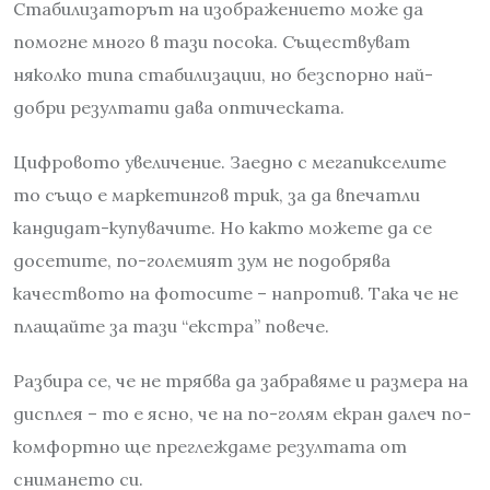
Стабилизаторът на изображението може да
помогне много в тази посока. Съществуват
няколко типа стабилизации, но безспорно най-
добри резултати дава оптическата.
Цифровото увеличение. Заедно с мегапикселите
то също е маркетингов трик, за да впечатли
кандидат-купувачите. Но както можете да се
досетите, по-големият зум не подобрява
качеството на фотосите – напротив. Така че не
плащайте за тази “екстра” повече.
Разбира се, че не трябва да забравяме и размера на
дисплея – то е ясно, че на по-голям екран далеч по-
комфортно ще преглеждаме резултата от
снимането си.