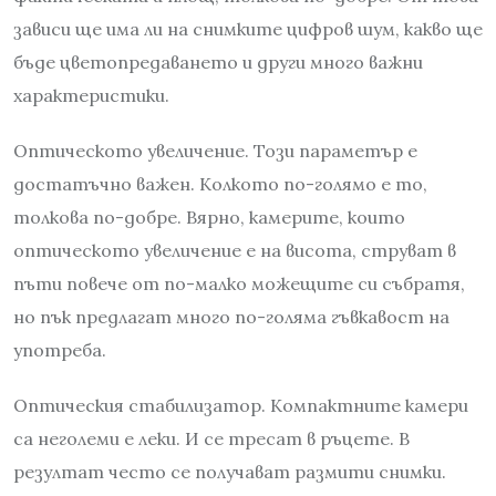
зависи ще има ли на снимките цифров шум, какво ще
бъде цветопредаването и други много важни
характеристики.
Оптическото увеличение. Този параметър е
достатъчно важен. Колкото по-голямо е то,
толкова по-добре. Вярно, камерите, които
оптическото увеличение е на висота, струват в
пъти повече от по-малко можещите си събратя,
но пък предлагат много по-голяма гъвкавост на
употреба.
Оптическия стабилизатор. Компактните камери
са неголеми е леки. И се тресат в ръцете. В
резултат често се получават размити снимки.