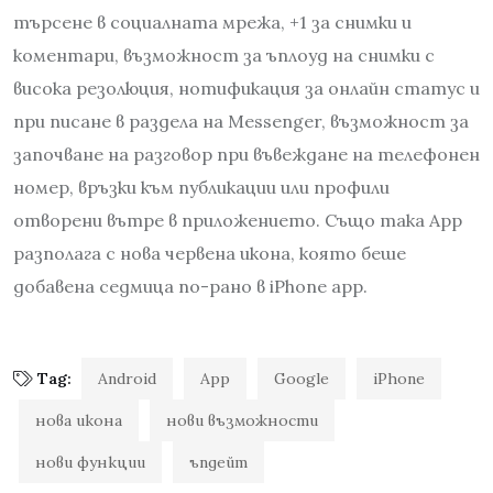
търсене в социалната мрежа, +1 за снимки и
коментари, възможност за ъплоуд на снимки с
висока резолюция, нотификация за онлайн статус и
при писане в раздела на Messenger, възможност за
започване на разговор при въвеждане на телефонен
номер, връзки към публикации или профили
отворени вътре в приложението. Също така App
разполага с нова червена икона, която беше
добавена седмица по-рано в iPhone app.
Tag:
Android
App
Google
iPhone
нова икона
нови възможности
нови функции
ъпдейт