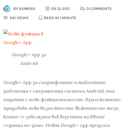
BY
RUMENS
09.12.2011
0 COMMENTS
541 VIEWS
READ IN 1 MINUTE
Google+ App за
Android
Google+ App за смартфоните и таблетите
работещи с операционна система Android, има
ъпдейти с нови функционалности. Приложението
придобива нови възможности, включително тези,
които се забелязаха във версията на iPhone
седмица по-рано. Новия Google+ app предлага