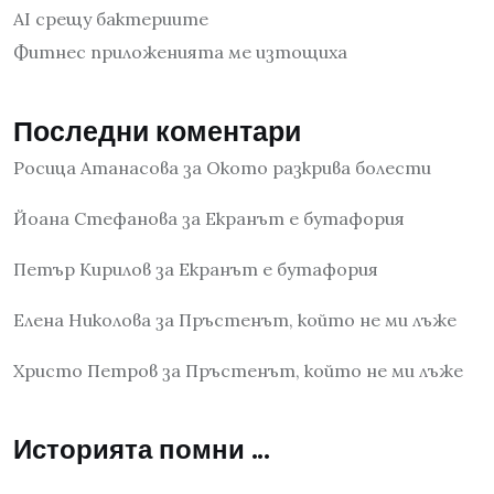
AI срещу бактериите
Фитнес приложенията ме изтощиха
Последни коментари
Росица Атанасова
за
Окото разкрива болести
Йоана Стефанова
за
Екранът е бутафория
Петър Кирилов
за
Екранът е бутафория
Елена Николова
за
Пръстенът, който не ми лъже
Христо Петров
за
Пръстенът, който не ми лъже
Историята помни …