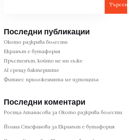
Търсене
Последни публикации
Окото разкрива болести
Екранът е бутафория
Пръстенът, който не ми лъже
AI срещу бактериите
Фитнес приложенията ме изтощиха
Последни коментари
Росица Атанасова
за
Окото разкрива болести
Йоана Стефанова
за
Екранът е бутафория