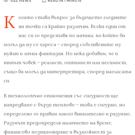
532 VIEWS
READ IN 1 MINUTE
К
огато става въпрос за бъдещето гледните
ни точки са крайно различни. Всеки един от
нас си го представя по начина, по който би
могъл да му се хареса – според собствените му
нужни и лична фантазия. Но нека добавим, че и
типът човек – реалист, оптимист или песимист,
също би могъл да интерпретира, според нагласата
си.
В технологично отношения със сигурност ще
напредваме с бързи темпове – това е сигурно, но
определено го правим много внимателно и разумно.
Разумът предопределя наличието на време,
финансово позициониране и възможност за