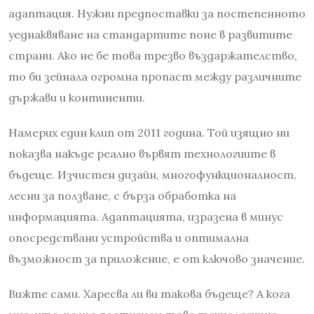
адаптация. Нужни предпоставки за постепенното
уеднаквяване на стандартите поне в развитите
страни. Ако не бе това трезво въздаржателство,
то би зейнала огромна пропаст между различните
държави и континенти.
Намерих един клип от 2011 година. Той изящно ни
показва накъде реално вървят технологиите в
бъдеще. Изчистен дизайн, многофункционалност,
лесни за ползване, с бърза обработка на
информацията. Адаптацията, изразена в минус
опосредствани устройства и оптимална
възможност за приложение, е от ключово значение.
Вижте сами. Харесва ли ви такова бъдеще? А кога