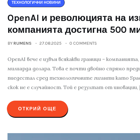
ТЕХНОЛОГИЧНИ НОВИНИ
OpenAI и революцията на из
компанията достигна 500 м
BY
RUMENS
27.08.2025
0 COMMENTS
OpenAI вече е извън всякакви граници – компанията
милиарда долара. Това е почти двойно спрямо пре
пиедестал сред технологичните гиганти като Space
скок не е случайност. Той е резултат от иновации, 
ОТКРИЙ ОЩЕ