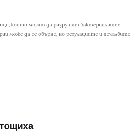
ици, които могат да разрушат бактериалните
и може да се обърне, но регулациите и печалбите
зтощиха