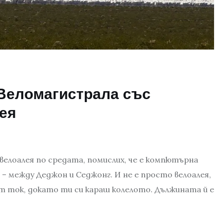
 Веломагистрала със
ея
 велоалея по средата, помислих, че е компютърна
 – между Деджон и Седжонг. И не е просто велоалея,
ат ток, докато ти си караш колелото. Дължината й е