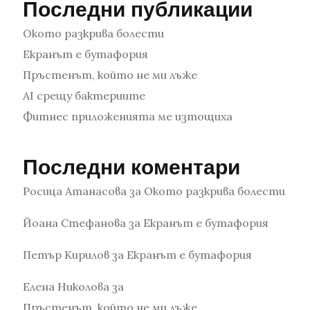
Последни публикации
Окото разкрива болести
Екранът е бутафория
Пръстенът, който не ми лъже
AI срещу бактериите
Фитнес приложенията ме изтощиха
Последни коментари
Росица Атанасова
за
Окото разкрива болести
Йоана Стефанова
за
Екранът е бутафория
Петър Кирилов
за
Екранът е бутафория
Елена Николова
за
Пръстенът, който не ми лъже