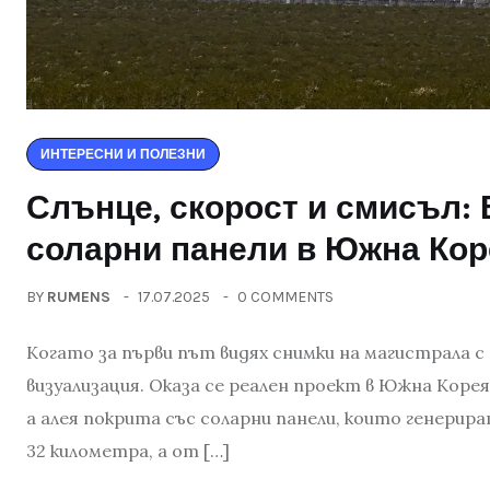
ИНТЕРЕСНИ И ПОЛЕЗНИ
Слънце, скорост и смисъл:
соларни панели в Южна Кор
BY
RUMENS
17.07.2025
0 COMMENTS
Когато за първи път видях снимки на магистрала с
визуализация. Оказа се реален проект в Южна Корея
а алея покрита със соларни панели, които генерир
32 километра, а от […]