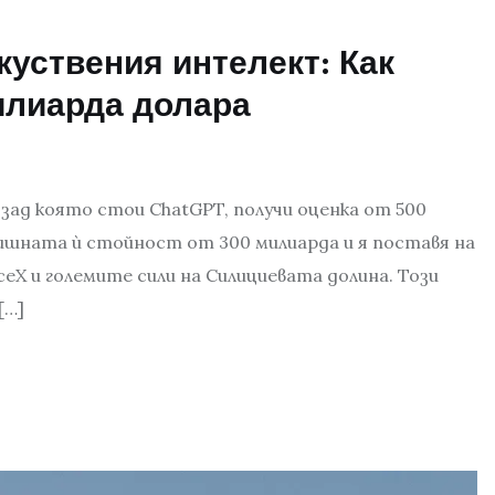
куствения интелект: Как
илиарда долара
, зад която стои ChatGPT, получи оценка от 500
дишната ѝ стойност от 300 милиарда и я поставя на
X и големите сили на Силициевата долина. Този
[…]