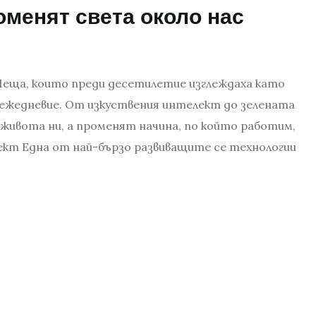
роменят света около нас
Неща, които преди десетилетие изглеждаха като
 ежедневие. От изкуствения интелект до зелената
 живота ни, а променят начина, по който работим,
ект Една от най-бързо развиващите се технологии