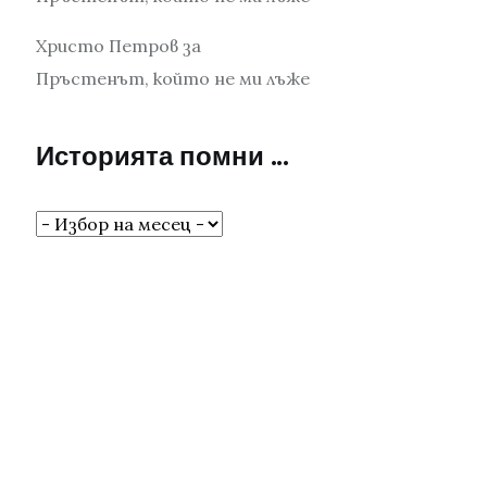
Христо Петров
за
Пръстенът, който не ми лъже
Историята помни …
Историята
помни
…