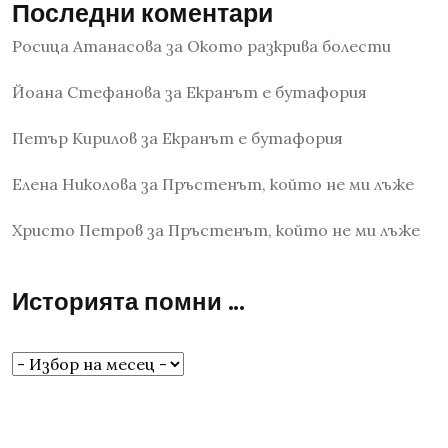
Последни коментари
Росица Атанасова
за
Окото разкрива болести
Йоана Стефанова
за
Екранът е бутафория
Петър Кирилов
за
Екранът е бутафория
Елена Николова
за
Пръстенът, който не ми лъже
Христо Петров
за
Пръстенът, който не ми лъже
Историята помни …
Историята
помни
…