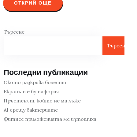
ОТКРИЙ ОЩЕ
Търсене
Търсене
Последни публикации
Окото разкрива болести
Екранът е бутафория
Пръстенът, който не ми лъже
AI срещу бактериите
Фитнес приложенията ме изтощиха