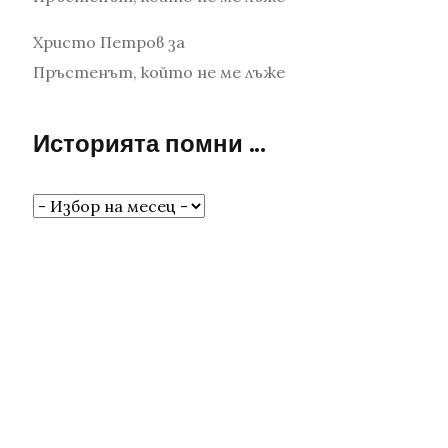
Христо Петров
за
Пръстенът, който не ме лъже
Историята помни …
Историята
помни
…