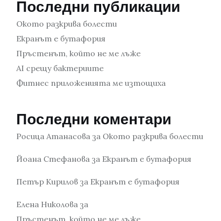
Последни публикации
Окото разкрива болести
Екранът е бутафория
Пръстенът, който не ме лъже
AI срещу бактериите
Фитнес приложенията ме изтощиха
Последни коментари
Росица Атанасова
за
Окото разкрива болести
Йоана Стефанова
за
Екранът е бутафория
Петър Кирилов
за
Екранът е бутафория
Елена Николова
за
Пръстенът, който не ме лъже