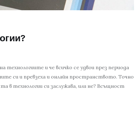
логии?
 на технологиите и че всичко се удвои през периода
ишите си и превзеха и онлайн пространството. Точно
ята в технологии си заслужава, или не? Всъщност