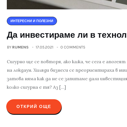
ИНТЕРЕСНИ И ПОЛЕЗНИ
Да инвестираме ли в техно
BY
RUMENS
17.05.2021
0 COMMENTS
Сигурно ще се повторя, ако кажа, че сега е апогеят
на локдаун. Хиляди бизнеси се преориентираха в н
затова няма как да не се запитаме дали инвестици
колко сигурна е тя? Аз […]
ОТКРИЙ ОЩЕ