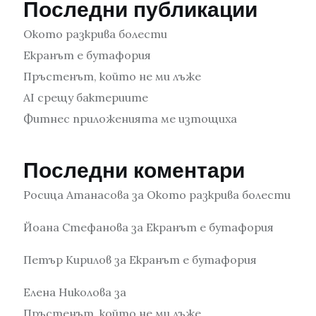
Последни публикации
Окото разкрива болести
Екранът е бутафория
Пръстенът, който не ми лъже
AI срещу бактериите
Фитнес приложенията ме изтощиха
Последни коментари
Росица Атанасова
за
Окото разкрива болести
Йоана Стефанова
за
Екранът е бутафория
Петър Кирилов
за
Екранът е бутафория
Елена Николова
за
Пръстенът, който не ми лъже