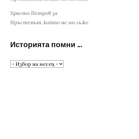
Христо Петров
за
Пръстенът, който не ми лъже
Историята помни …
Историята
помни
…