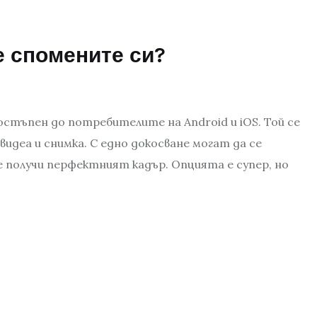
е спомените си?
стъпен до потребителите на Android и iOS. Той се
 видеа и снимка. С едно докосване могат да се
е получи перфектният кадър. Опцията е супер, но