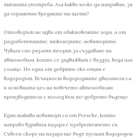
тяхната употреба. Ала какво може да направим, за
да ограничим вредните им щети?
Отговорът не идва от обикновените хора, а от
разработчиците, инженерите, новаторите.
Чували сме различи теории за създаване на
автомобили, които се задвижват с въздух, вода или
слънце. Но една от добрите еко опции е
водородът. Всъщност водородните двигатели са
и основната цел на повечето автомобилни
производители с поглед към по-доброто бъдеще.
Едни такива новатори са от Porsche, които
направо взривиха пазара с изобретението си.
Съвсем скоро на пазара ще бъде пуснат водороден