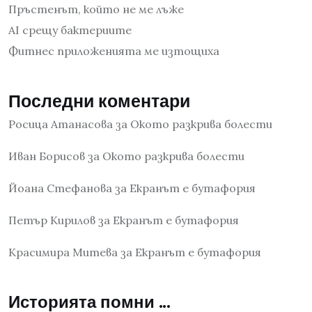
Пръстенът, който не ме лъже
AI срещу бактериите
Фитнес приложенията ме изтощиха
Последни коментари
Росица Атанасова
за
Окото разкрива болести
Иван Борисов
за
Окото разкрива болести
Йоана Стефанова
за
Екранът е бутафория
Петър Кирилов
за
Екранът е бутафория
Красимира Митева
за
Екранът е бутафория
Историята помни …