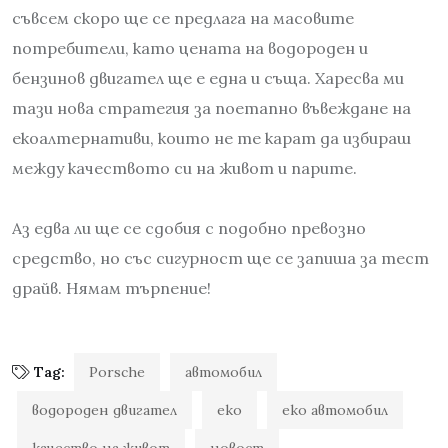
съвсем скоро ще се предлага на масовите
потребители, като цената на водороден и
бензинов двигател ще е една и съща. Харесва ми
тази нова стратегия за поетапно въвеждане на
екоалтернативи, които не те карат да избираш
между качеството си на живот и парите.
Аз едва ли ще се сдобия с подобно превозно
средство, но със сигурност ще се запиша за тест
драйв. Нямам търпение!
Tag:
Porsche
автомобил
водороден двигател
еко
еко автомобил
качество на живот
новост