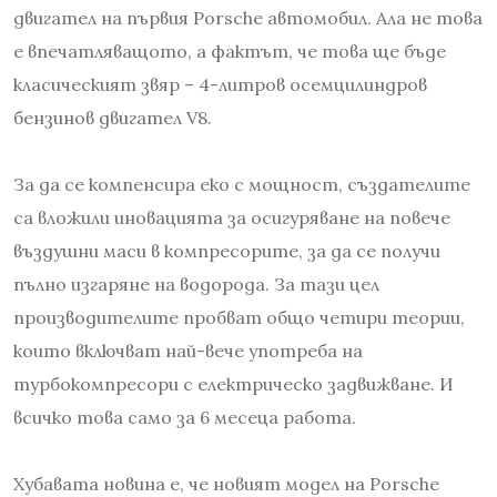
двигател на първия Porsche автомобил. Ала не това
е впечатляващото, а фактът, че това ще бъде
класическият звяр – 4-литров осемцилиндров
бензинов двигател V8.
За да се компенсира еко с мощност, създателите
са вложили иновацията за осигуряване на повече
въздушни маси в компресорите, за да се получи
пълно изгаряне на водорода. За тази цел
производителите пробват общо четири теории,
които включват най-вече употреба на
турбокомпресори с електрическо задвижване. И
всичко това само за 6 месеца работа.
Хубавата новина е, че новият модел на Porsche