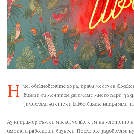
Н
ие, обикновените хора, прави месечен бюдже
Винаги си мечтаем да имаме много пари, за д
замисляли ли сте си какво бихте направили, 
Аз например съм си мисли, че ако съм на мястото 
имоти и работещи бизнеси. После ще задоволява ну