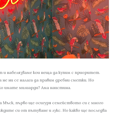
т и набелязваме кои неща да купим с приоритет.
а не ни се налага да правим дребни сметки. Но
ако имате милиарди? Ама наистина.
на Мъск, първо ще осигуря семейството си с много
ждите си от пътуване и лукс. Но какво ще последва