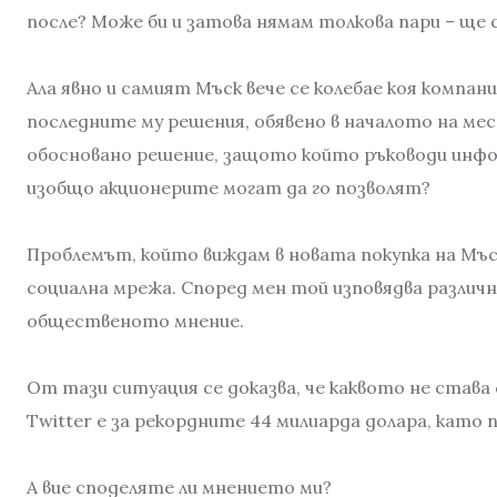
после? Може би и затова нямам толкова пари – ще с
Ала явно и самият Мъск вече се колебае коя компания
последните му решения, обявено в началото на месец
обосновано решение, защото който ръководи инфор
изобщо акционерите могат да го позволят?
Проблемът, който виждам в новата покупка на Мъск
социална мрежа. Според мен той изповядва различни
общественото мнение.
От тази ситуация се доказва, че каквото не става с
Twitter е за рекордните 44 милиарда долара, като
А вие споделяте ли мнението ми?