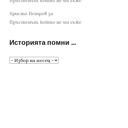
Пръстенът, който не ми лъже
Христо Петров
за
Пръстенът, който не ми лъже
Историята помни …
Историята
помни
…