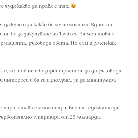
е чудя какво да правя с тях.
 да купи и за какво би му помогнала. Едно от
а, бе за закупуване на Twitter. За мен това е
мацията, ръководи света. Но съм изумен как
 е, че той не е безпристрастен, за да ръководи
 интереси и би ги използвал, за да манипулира
 пари, става с много пари. Все пак сделката за
 първоначално стартира от 25 милиарда.