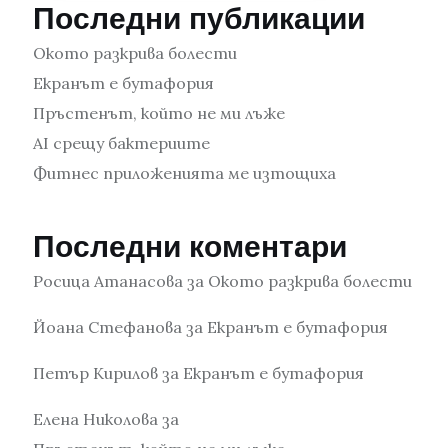
Последни публикации
Окото разкрива болести
Екранът е бутафория
Пръстенът, който не ми лъже
AI срещу бактериите
Фитнес приложенията ме изтощиха
Последни коментари
Росица Атанасова
за
Окото разкрива болести
Йоана Стефанова
за
Екранът е бутафория
Петър Кирилов
за
Екранът е бутафория
Елена Николова
за