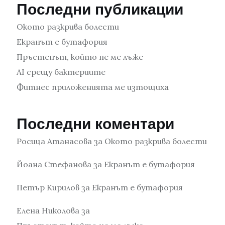
Последни публикации
Окото разкрива болести
Екранът е бутафория
Пръстенът, който не ме лъже
AI срещу бактериите
Фитнес приложенията ме изтощиха
Последни коментари
Росица Атанасова
за
Окото разкрива болести
Йоана Стефанова
за
Екранът е бутафория
Петър Кирилов
за
Екранът е бутафория
Елена Николова
за