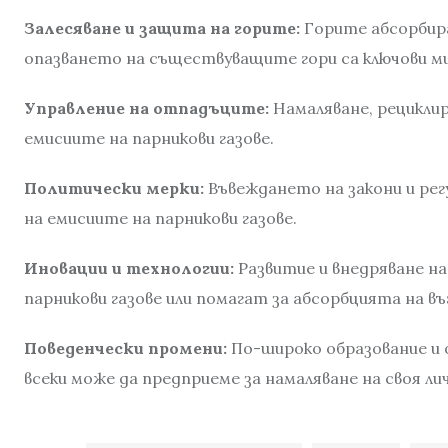
Залесяване и защита на горите:
Горите абсорбира
опазването на съществуващите гори са ключови м
Управление на отпадъците:
Намаляване, рецикли
емисиите на парникови газове.
Политически мерки:
Въвеждането на закони и рег
на емисиите на парникови газове.
Иновации и технологии:
Развитие и внедряване на
парникови газове или помагат за абсорбцията на въ
Поведенчески промени:
По-широко образование и
всеки може да предприеме за намаляване на своя ли