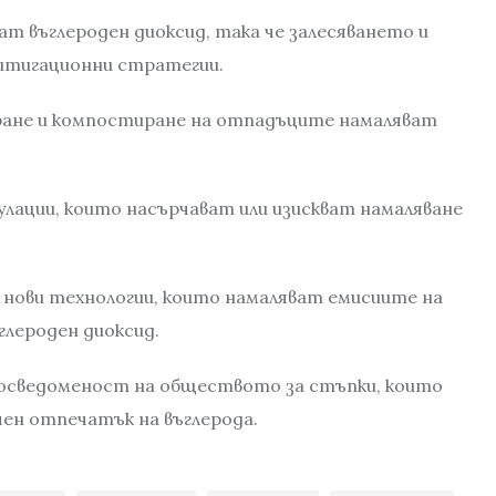
т въглероден диоксид, така че залесяването и
итигационни стратегии.
ране и компостиране на отпадъците намаляват
улации, които насърчават или изискват намаляване
 нови технологии, които намаляват емисиите на
глероден диоксид.
 осведоменост на обществото за стъпки, които
чен отпечатък на въглерода.