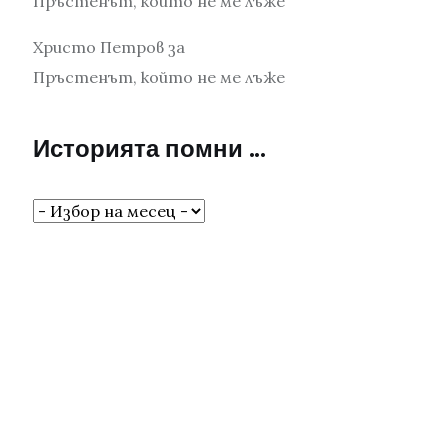
Пръстенът, който не ме лъже
Христо Петров
за
Пръстенът, който не ме лъже
Историята помни …
Историята
помни
…