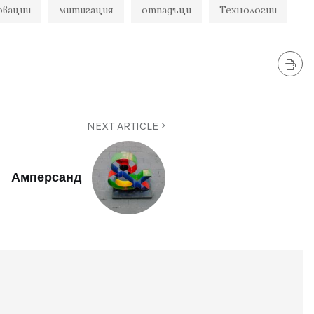
овации
митигация
отпадъци
Технологии
NEXT ARTICLE
Амперсанд