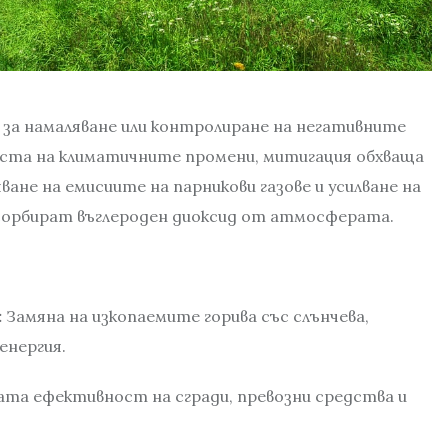
 за намаляване или контролиране на негативните
екста на климатичните промени, митигация обхваща
ане на емисиите на парникови газове и усилване на
сорбират въглероден диоксид от атмосферата.
:
Замяна на изкопаемите горива със слънчева,
енергия.
ата ефективност на сгради, превозни средства и