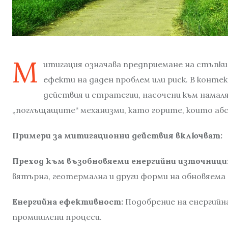
М
итигация означава предприемане на стъпки
ефекти на даден проблем или риск. В конт
действия и стратегии, насочени към намаляв
„поглъщащите“ механизми, като горите, които аб
Примери за митигационни действия включват:
Преход към възобновяеми енергийни източници
вятърна, геотермална и други форми на обновяема 
Енергийна ефективност:
Подобрение на енергийн
промишлени процеси.